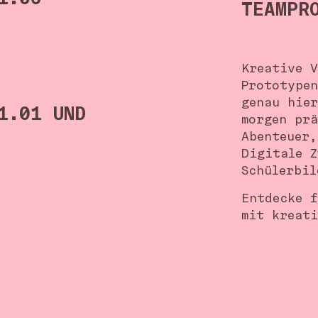
1.06
TEAMPR
Kreative V
Prototypen
genau hie
1.01 UND
morgen pr
Abenteuer
Digitale Z
Schülerbi
Entdecke 
mit kreat