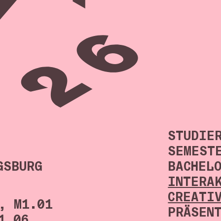
STUDIE
SEMEST
GSBURG
BACHEL
INTERA
CREATI
, M1.01
PRÄSEN